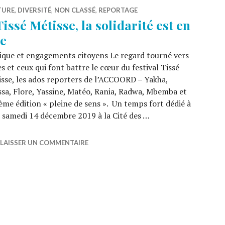
TURE
,
DIVERSITÉ
,
NON CLASSÉ
,
REPORTAGE
Tissé Métisse, la solidarité est en
te
que et engagements citoyens Le regard tourné vers
es et ceux qui font battre le cœur du festival Tissé
sse, les ados reporters de l’ACCOORD – Yakha,
sa, Flore, Yassine, Matéo, Rania, Radwa, Mbemba et
me édition « pleine de sens ». Un temps fort dédié à
sé samedi 14 décembre 2019 à la Cité des …
 solidarité est en fête
LAISSER UN COMMENTAIRE