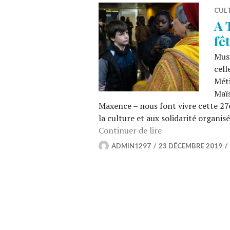
CUL
A 
fê
Musi
cell
Méti
Maïs
Maxence – nous font vivre cette 27è
la culture et aux solidarité organi
A Tissé Métisse, la
Continuer de lire
ADMIN1297
23 DÉCEMBRE 2019