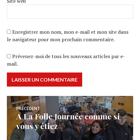
Site web
Enregistrer mon nom, mon e-mail et mon site dans
le navigateur pour mon prochain commentaire.
Prévenez-moi de tous les nouveaux articles par e-
mail.
Navigation
PRÉCÉDENT
A La Folle Journée comme si
Article
de
précédent :
vous y étiez