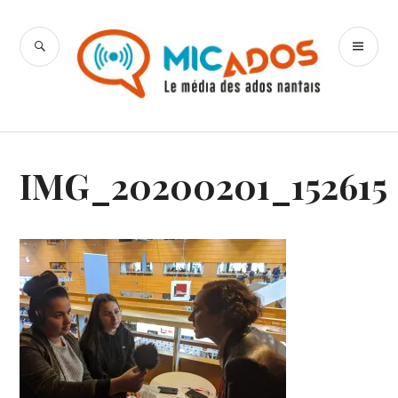
Accéder
au
RECHERCHE
ME
contenu
Mic Ados
PR
principal
IMG_20200201_152615