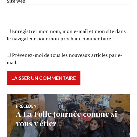
Site web
Enregistrer mon nom, mon e-mail et mon site dans
le navigateur pour mon prochain commentaire.
Prévenez-moi de tous les nouveaux articles par e-
mail.
Navigation
PRÉCÉDENT
A La Folle Journée comme si
Article
de
précédent :
vous y étiez