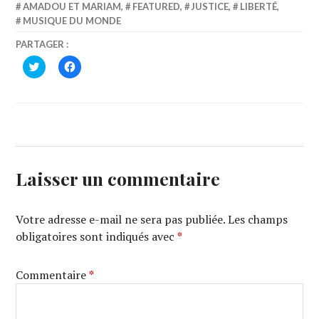
AMADOU ET MARIAM
,
FEATURED
,
JUSTICE
,
LIBERTÉ
,
MUSIQUE DU MONDE
PARTAGER :
CLIQUEZ
CLIQUEZ
POUR
POUR
PARTAGER
PARTAGER
SUR
SUR
TWITTER(OUVRE
FACEBOOK(OUVRE
DANS
DANS
UNE
UNE
NOUVELLE
NOUVELLE
FENÊTRE)
FENÊTRE)
Laisser un commentaire
Votre adresse e-mail ne sera pas publiée.
Les champs
obligatoires sont indiqués avec
*
Commentaire
*