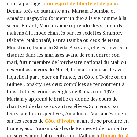
donc à partager
«
un esprit de liberté et de paix
«
.
Depuis près de quarante ans, Mariam Doumbia et
Amadou Bagayoko forment un duo à la vie comme à la
scène. Enfant, Mariam aime reprendre les standards
maliens à la mode chantés par les vedettes Siramory
Diabaté, Mokontafé, Fanta Damba ou ceux de Nana
Mouskouri, Dalida ou Sheila. A six ans, elle est invitée à
chanter dans les mariages avant de rencontrer son
mari, futur membre de l’orchestre national du Mali ou
des Ambassadeurs du Motel, formation musicale avec
laquelle il part jouer en France, en Côte d’Ivoire ou en
Guinée Conakry. Les deux complices se rencontrent à
l’institut des jeunes aveugles de Bamako en 1975.
Mariam y apprend le braille et donne des cours de
chants et de danse aux autres élèves. Soutenus par
leurs familles respectives, Amadou et Mariam évoluent
sur les scènes de
Côte d’Ivoire
avant de se produire en
France, aux Transmusicales de Rennes et de connaître
un succès mondial retentissant. L’album «
Dimanche à