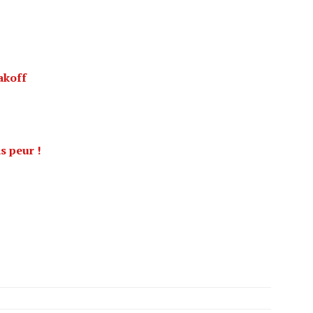
akoff
s peur !