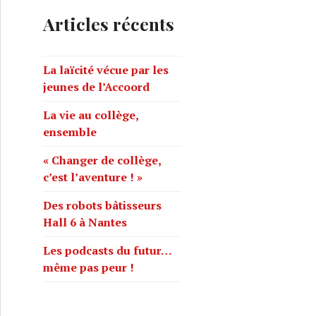
e
Articles récents
r
c
h
La laïcité vécue par les
e
jeunes de l’Accoord
r
La vie au collège,
ensemble
:
« Changer de collège,
c’est l’aventure ! »
Des robots bâtisseurs
Hall 6 à Nantes
Les podcasts du futur…
même pas peur !