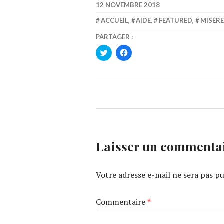
12 NOVEMBRE 2018
ACCUEIL
,
AIDE
,
FEATURED
,
MISÈRE
PARTAGER :
CLIQUEZ
CLIQUEZ
POUR
POUR
PARTAGER
PARTAGER
SUR
SUR
TWITTER(OUVRE
FACEBOOK(OUVRE
DANS
DANS
UNE
UNE
NOUVELLE
NOUVELLE
FENÊTRE)
FENÊTRE)
Laisser un commenta
Votre adresse e-mail ne sera pas pu
Commentaire
*